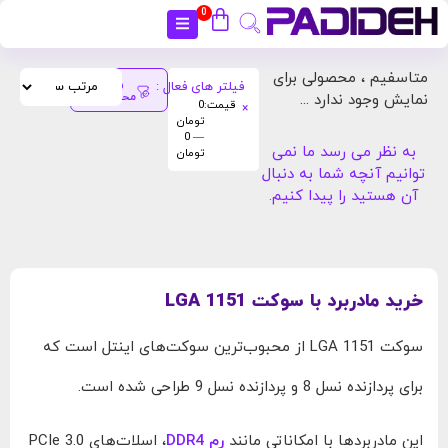
0
بستن
متاسفیم ، محصولی برای
فیلتر های فعال :
فیلتر
محصولات
نمایش وجود ندارد ...
قیمت
:
0
×
تومان
— 0
به نظر می رسد ما نمی
تومان
توانیم آنچه شما به دنبال
آن هستید را پیدا کنیم.
خرید مادربرد با سوکت LGA 1151
سوکت LGA 1151 از محبوب‌ترین سوکت‌های اینتل است که
برای پردازنده نسل 8 و پردازنده نسل 9 طراحی شده است.
این مادربردها با امکاناتی مانند
رم DDR4
، اسلات‌های PCIe 3.0