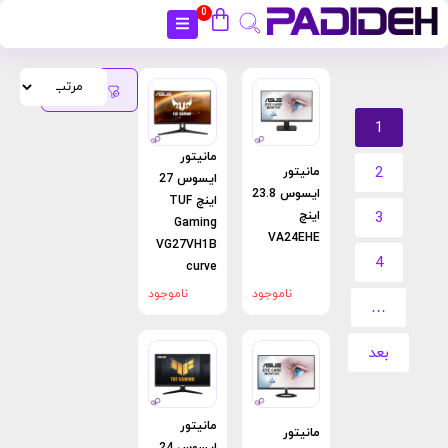
0
بستن
فیلتر
محصولات
1
مانیتور
2
مانیتور
ایسوس 27
ایسوس 23.8
اینچ TUF
اینچ
3
Gaming
VA24EHE
VG27VH1B
4
curve
ناموجود
ناموجود
…
بعد
مانیتور
مانیتور