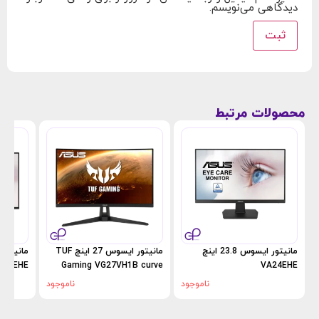
دیدگاهی می‌نویسم.
محصولات مرتبط
مانیتور ایسوس 23.8 اینچ
مانیتور ایسوس 27 اینچ TUF
Z27EHE
Gaming VG27VH1B curve
VA24EHE
ناموجود
ناموجود