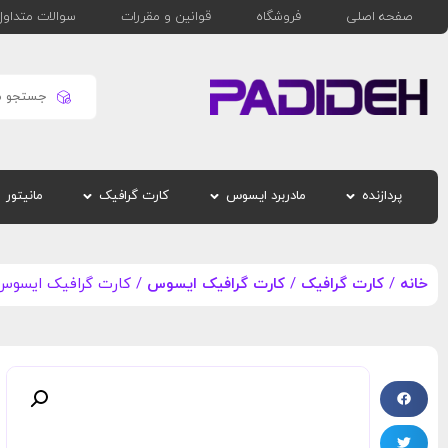
صفحه اصلی
فروشگاه
قوانین و مقررات
سوالات متداول
پردازنده
مادربرد ایسوس
کارت گرافیک
مانیتور
خانه
/
کارت گرافیک
/
کارت گرافیک ایسوس
/ کارت گرافیک ایسوس  RTX 4060 TI SSD OC Edition 8GB GDDR6