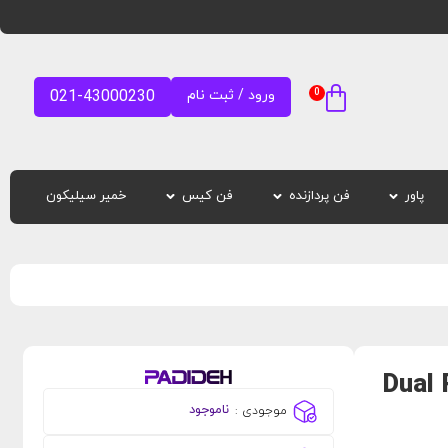
0
ورود / ثبت نام
021-43000230
پاور
فن پردازنده
فن کیس
خمیر سیلیکون
Dual RTX 
ناموجود
موجودی :