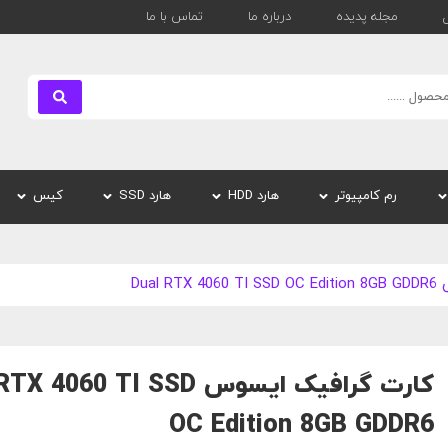
مجله پدیده
درباره ما
تماس با ما
بستن
رم کامپیوتر
هارد HDD
هارد SSD
کیس
Dual
کارت گرافیک ایسوس 4060 TI SSD
OC Edition 8GB GDDR6