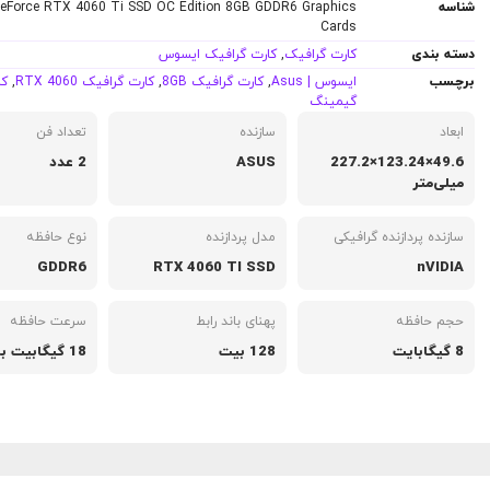
شناسه
eForce RTX 4060 Ti SSD OC Edition 8GB GDDR6 Graphics
Cards
دسته بندی
کارت گرافیک
,
کارت گرافیک ایسوس
برچسب
ایسوس | Asus
,
کارت گرافیک 8GB
,
کارت گرافیک RTX 4060
,
کا
گیمینگ
ابعاد
سازنده
تعداد فن
49.6×123.24×227.2
ASUS
2 عدد
میلی‌متر
سازنده پردازنده گرافیکی
مدل پردازنده
نوع حافظه
GDDR6
RTX 4060 TI SSD
nVIDIA
حجم حافظه
پهنای باند رابط
سرعت حافظه
8 گیگابایت
128 بیت
18 گیگابیت بر ثانیه