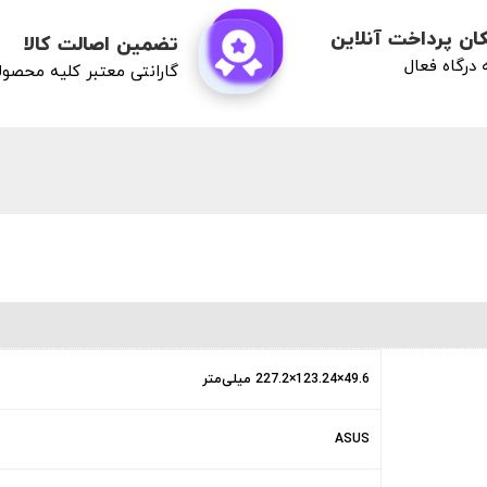
ان پرداخت آنلاین
تضمین اصالت کالا
درگاه فعال
گارانتی معتبر کلیه محصو
49.6×123.24×227.2 میلی‌متر
ASUS