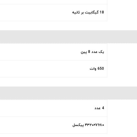
18 گیگابیت بر ثانیه
یک عدد 8 پین
650 وات
4 عدد
۷۶۸۰×۴۳۲۰ پیکسل