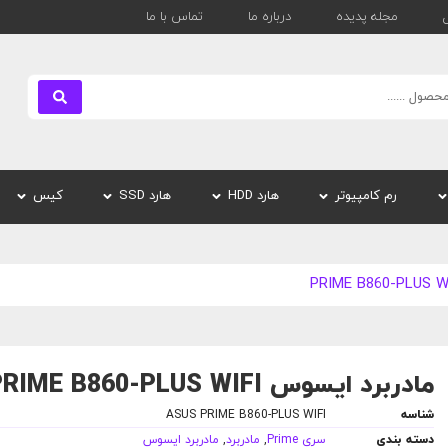
مجله پدیده
درباره ما
تماس با ما
بستن
رم کامپیوتر
هارد HDD
هارد SSD
کیس
مادربرد ایسوس PRIME B860-PLUS WIFI
شناسه
ASUS PRIME B860-PLUS WIFI
دسته بندی
سری Prime
,
مادربرد
,
مادربرد ایسوس