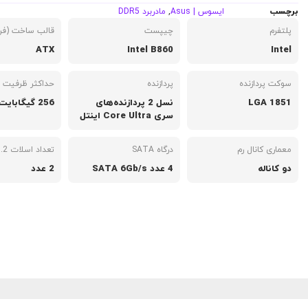
برچسب
ایسوس | Asus
,
مادربرد DDR5
پلتفرم
چیپست
قالب ساخت (فرم
ATX
Intel B860
Intel
سوکت پردازنده
پردازنده
حداکثر ظرفیت ر
LGA 1851
نسل 2 پردازنده‌های
256 گیگابایت
سری Core Ultra اینتل
معماری کانال رم
درگاه SATA
تعداد اسلات M.2
دو کاناله
4 عدد SATA 6Gb/s
2 عدد