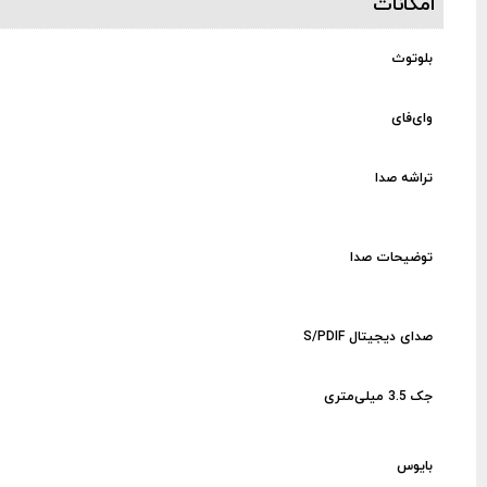
امکانات
بلوتوث
وای‌فای
تراشه صدا
توضیحات صدا
صدای دیجیتال S/PDIF
جک 3.5 میلی‌متری
بایوس