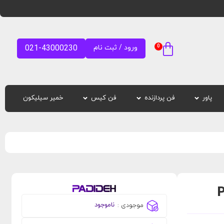
0
ورود / ثبت نام
021-43000230
پاور
فن پردازنده
فن کیس
خمیر سیلیکون
ناموجود
موجودی :