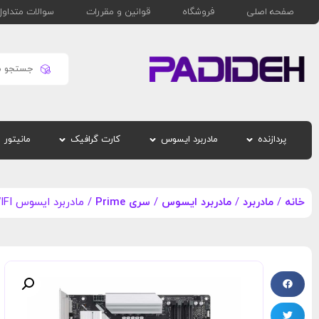
صفحه اصلی
فروشگاه
قوانین و مقررات
سوالات متداول
پردازنده
مادربرد ایسوس
کارت گرافیک
مانیتور
خانه
/
مادربرد
/
مادربرد ایسوس
/
سری Prime
/ مادربرد ایسوس PRIME B860-PLUS WIFI