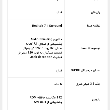
وای‌فای
ندارد
تراشه صدا
Realtek 7.1 Surround
فناوری Audio Shielding
پشتیبانی از صدای 7.1 کاناله
توضیحات صدا
صدای 32 بیت / 192 کیلوهرتز
نسبت سیگنال به نویز 120 دسی‌بل
قابلیت Jack-detection
صدای دیجیتال S/PDIF
ندارد
جک 3.5 میلی‌متری
5 عدد
192 مگابیت حافظه ROM
بایوس
پشتیبانی از AMI UEFI