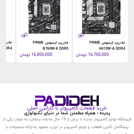
مادربرد ایسوس PRIME
مادربرد ایسوس PRIME
K DDR4
B760M-K DDR5
H610M-A DDR4
16,700,000
تومان
16,800,000
تومان
خرید قطعات کامپیوتر با گارانتی اصلی
پدیده ؛ همراه مطمئن شما در دنیای تکنولوژی
فروشگاه لوازم کامپیوتر پدیده با بیش از 15 سال سابقه درخشان، به عنوان یکی از
پیشگامان تأمین قطعات و لوازم کامپیوتر در ایران، متعهد به ارائه محصولات با