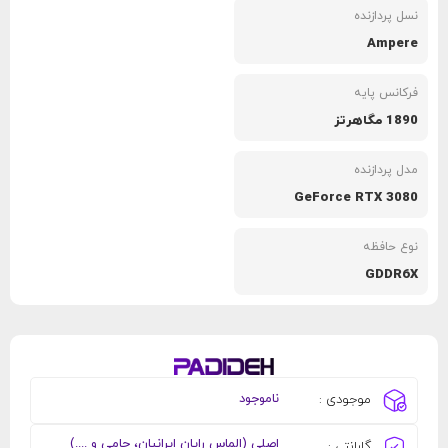
نسل پردازنده
Ampere
فرکانس پایه
1890 مگاهرتز
مدل پردازنده
GeForce RTX 3080
نوع حافظه
GDDR6X
ناموجود
موجودی :
اصلی (الماس رایان ایرانیان، حامی و ....)
گارانتی :