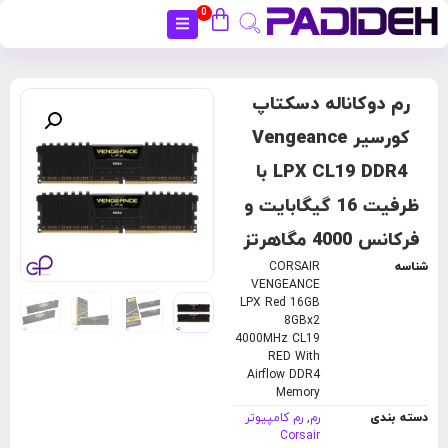
0
بستن
رم دوکاناله دسکتاپ
کورسیر Vengeance
LPX CL19 DDR4 با
ظرفیت 16 گیگابایت و
فرکانس 4000 مگاهرتز
شناسه
CORSAIR
VENGEANCE
LPX Red 16GB
8GBx2
4000MHz CL19
RED With
Airflow DDR4
Memory
دسته بندی
رم
,
رم کامپیوتر
Corsair