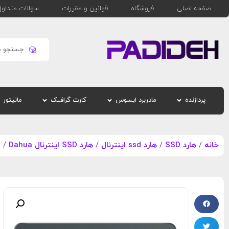
صفحه اصلی
فروشگاه
قوانین و مقررات
سوالات متداول
پردازنده
مادربرد ایسوس
کارت گرافیک
مانیتور
خانه
/
هارد SSD
/
هارد ssd اینترنال
/
هارد SSD اینترنال Dahua
/ اس ا