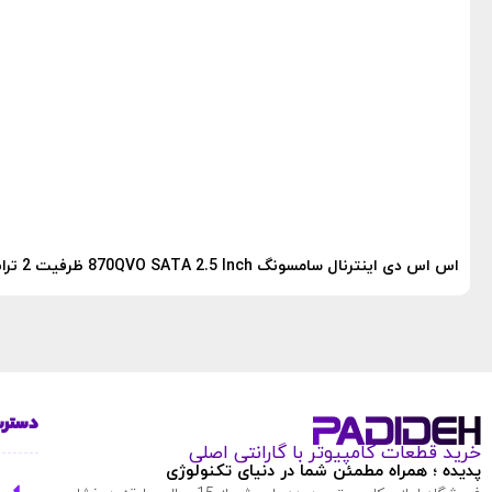
اس اس دی اینترنال سامسونگ 870QVO SATA 2.5 Inch ظرفیت 2 ترابایت
دسترس
خرید قطعات کامپیوتر با گارانتی اصلی
پدیده ؛ همراه مطمئن شما در دنیای تکنولوژی