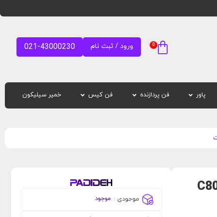
0
ورود / ثبت نام
021-43000230
پاور
فن پردازنده
فن کیس
خمیر سیلیکون
C800A SA
موجود
موجودی :