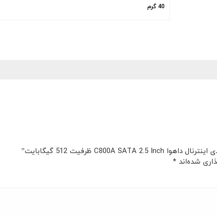
40 گرم
C800 ظرفیت 512 گیگابایت”
اری شده‌اند
*