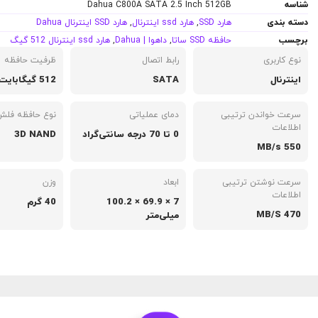
شناسه
Dahua C800A SATA 2.5 Inch 512GB
دسته بندی
هارد SSD
,
هارد ssd اینترنال
,
هارد SSD اینترنال Dahua
برچسب
حافظه SSD ساتا
,
داهوا | Dahua
,
هارد ssd اینترنال 512 گیگ
نوع کاربری
رابط اتصال
ظرفیت حافظه
اینترنال
SATA
512 گیگابایت
سرعت خواندن ترتیبی
دمای عملیاتی
نوع حافظه فلش
اطلاعات
0 تا 70 درجه سانتی‌گراد
3D NAND
550 MB/s
سرعت نوشتن ترتیبی
ابعاد
وزن
اطلاعات
7 × 69.9 × 100.2
40 گرم
470 MB/S
میلی‌متر