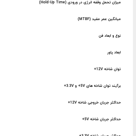
میزان تحمل وقفه انرژی در ورودی (Hold-Up Time)
میانگین عمر مفید (MTBF)
نوع و ابعاد فن
ابعاد پاور
توان شاخه 12V+
برآیند توان شاخه های 5V+ و 3.3V+
حداکثر جریان خروجی شاخه 12V+
حداکثر جریان شاخه 5V+
حداکثر جریان شاخه 3.3V+