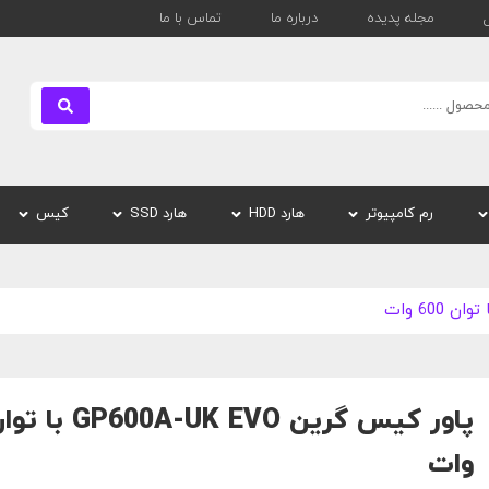
مجله پدیده
درباره ما
تماس با ما
بستن
رم کامپیوتر
هارد HDD
هارد SSD
کیس
وات