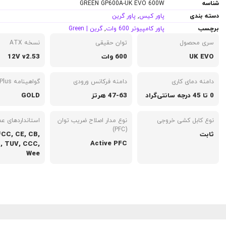
شناسه
GREEN GP600A-UK EVO 600W
دسته بندی
پاور کیس
,
پاور گرین
برچسب
پاور کامپیوتر 600 وات
,
گرین | Green
سری محصول
توان حقیقی
نسخه ATX
UK EVO
600 وات
12V v2.53
دامنه دمای کاری
دامنه فرکانس ورودی
گواهینامه 80Plus
0 تا 45 درجه سانتی‌گراد
47-63 هرتز
GOLD
نوع کابل کشی خروجی
نوع مدار اصلاح ضریب توان
استانداردهای ع
(PFC)
ثابت
FCC, CE, CB,
Active PFC
, TUV, CCC,
Wee