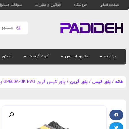
صفحه اصلی
فروشگاه
قوانین و مقررات
سوالات متداول
پردازنده
مادربرد ایسوس
کارت گرافیک
مانیتور
خانه
/
پاور کیس
/
پاور گرین
/ پاور کیس گرین GP600A-UK EVO با توان 600 وات