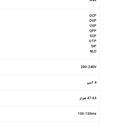
Wee
OCP
OVP
UVP
OPP
SCP
OTP
SIP
NLO
200-240V
4 آمپر
47-63 هرتز
100-150ms