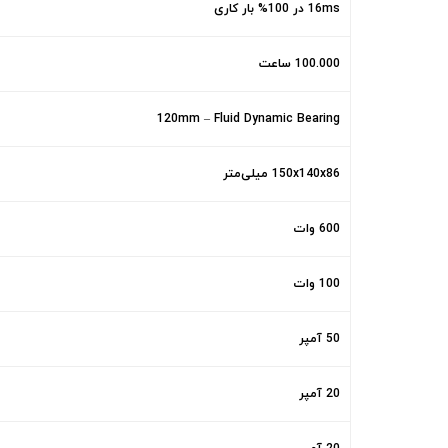
16ms در 100% بار کاری
100.000 ساعت
120mm – Fluid Dynamic Bearing
150x140x86 میلی‌متر
600 وات
100 وات
50 آمپر
20 آمپر