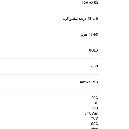
12V v2.53
0 تا 45 درجه سانتی‌گراد
47-63 هرتز
GOLD
ثابت
Active PFC
FCC
CE
CB
cTUVus
TUV
CCC