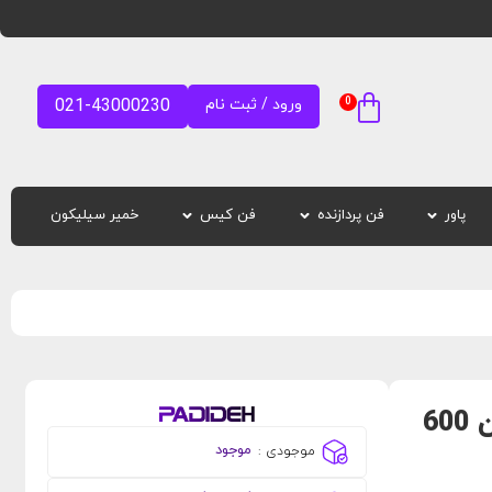
0
ورود / ثبت نام
021-43000230
پاور
فن پردازنده
فن کیس
خمیر سیلیکون
پاور کیس گرین GP600A-UK EVO با توان 600
موجود
موجودی :