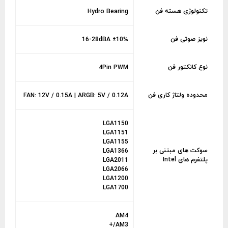
تکنولوژی هسته فن
Hydro Bearing
نویز صوتی فن
16-28dBA ±10%
نوع کانکتور فن
4Pin PWM
محدوده ولتاژ کاری فن
FAN: 12V / 0.15A | ARGB: 5V / 0.12A
LGA1150
LGA1151
LGA1155
سوکت های مبتنی بر
LGA1366
پلتفرم های Intel
LGA2011
LGA2066
LGA1200
LGA1700
AM4
AM3/+