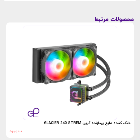
محصولات مرتبط
خنک
خنک کننده مایع پردازنده گرین GLACIER 240 STREM
ناموجود