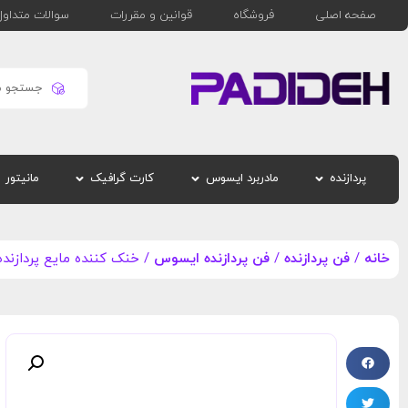
صفحه اصلی
فروشگاه
قوانین و مقررات
سوالات متداول
پردازنده
مادربرد ایسوس
کارت گرافیک
مانیتور
خانه
/
فن پردازنده
/
فن پردازنده ایسوس
/ خنک کننده مایع پردازنده ایسوس  II 240 ARGB W/E