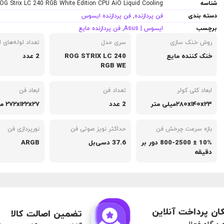
شناسه
G Strix LC 240 RGB White Edition CPU AiO Liquid Cooling
دسته بندی
فن پردازنده
,
فن پردازنده ایسوس
برچسب
ایسوس | Asus
,
فن پردازنده مایع
روش خنک سازی
سری مدل
تعداد لوله‌های ا
خنک کننده مایع
ROG STRIX LC 240
2 عدد
RGB WE
ابعاد کلی کولر
تعداد فن
ابعاد فن
۲۸۰x۱۴۰x۲۳میلی متر
2 عدد
۲۷۲x۱۲۲x۲۷ میلی متر
بازه سرعت چرخش فن
حداکثر نویز صوتی فن
نورپردازی فن
10% ± 800-2500 دور بر
37.6 دسی‌بل
ARGB
دقیقه
ان پرداخت آنلاین
تضمین اصالت کالا