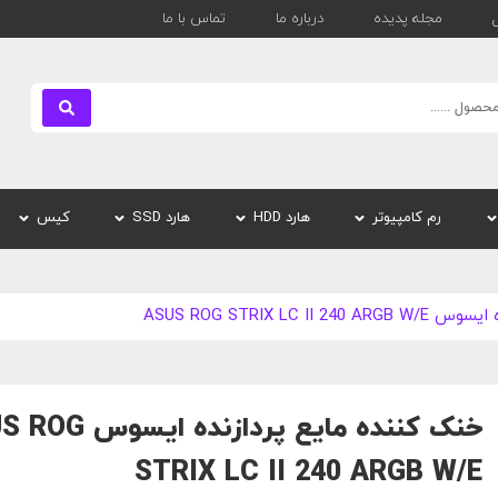
مجله پدیده
درباره ما
تماس با ما
بستن
رم کامپیوتر
هارد HDD
هارد SSD
کیس
ASUS ROG STRIX LC
خنک کننده مایع پردازنده 
STRIX LC II 240 ARGB W/E