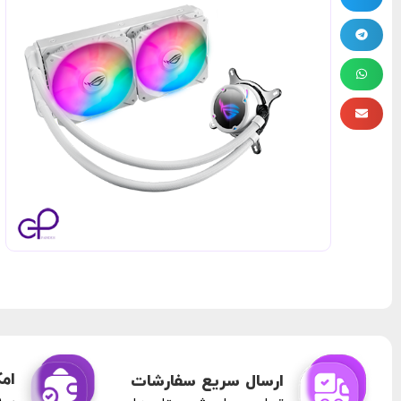
امک
ارسال سریع سفارشات