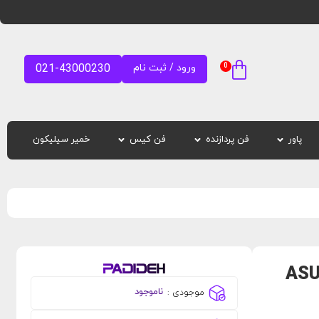
0
ورود / ثبت نام
021-43000230
پاور
فن پردازنده
فن کیس
خمیر سیلیکون
ایسوس ASUS ROG
ناموجود
موجودی :