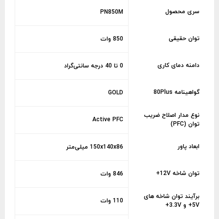
سری محصول
PN850M
توان حقیقی
850 وات
دامنه دمای کاری
0 تا 40 درجه سانتی‌گراد
گواهینامه 80Plus
GOLD
نوع مدار اصلاح ضریب
Active PFC
توان (PFC)
ابعاد پاور
150x140x86 میلی‌متر
توان شاخه 12V+
846 وات
برآیند توان شاخه های
110 وات
5V+ و 3.3V+