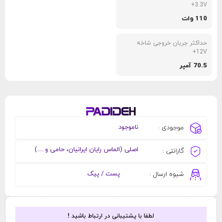
3.3V+
110 وات
حداکثر جریان خروجی شاخه
12V+
70.5 آمپر
ناموجود
موجودی :
اصلی (الماس رایان ایرانیان، حامی و ....)
گارانتی :
پست / پیک
شیوه ارسال :
لطفا با پشتیبانی در ارتباط باشید !