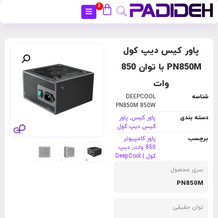
0
بستن
پاور کیس دیپ کول
PN850M با توان 850
وات
شناسه
DEEPCOOL
PN850M 850W
دسته بندی
پاور کیس
,
پاور
کیس دیپ کول
برچسب
پاور کامپیوتر
850 وات
,
دیپ
کول | DeepCool
سری محصول
PN850M
توان حقیقی