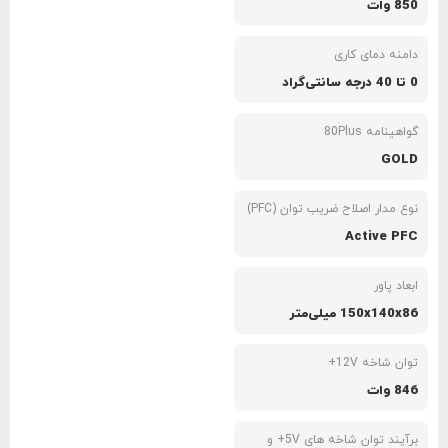
850 وات
دامنه دمای کاری
0 تا 40 درجه سانتی‌گراد
گواهینامه 80Plus
GOLD
نوع مدار اصلاح ضریب توان (PFC)
Active PFC
ابعاد پاور
150x140x86 میلی‌متر
توان شاخه 12V+
846 وات
برآیند توان شاخه های 5V+ و