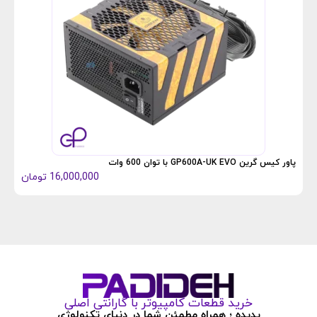
پاور ک
پاور کیس گرین GP600A-UK EVO با توان 600 وات
16,000,000
تومان
خرید قطعات کامپیوتر با گارانتی اصلی
پدیده ؛ همراه مطمئن شما در دنیای تکنولوژی