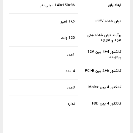
ابعاد پاور
140x150x86 میلی‌متر
توان شاخه 12V+
۶۶.۶ آمپر
برآیند توان شاخه های
120 وات
5V+ و 3.3V+
کانکتور 4+4 پین 12V
1عدد
پردازنده
کانکتور 6+2 پین PCI-E
4 عدد
کانکتور 4 پین Molex
3عدد
کانکتور 4 پین FDD
ندارد