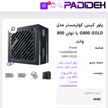
0
بستن
پاور کیس کولرمستر مدل
G800 GOLD با توان 800
وات
شناسه
Power
CoolerMaster
G800 GOLD
دسته بندی
پاور کیس
,
پاور
کیس کولر مستر
برچسب
پاور کامپیوتر
800 وات
,
کولر
مستر |
CoolerMaster
سری محصول
MWE