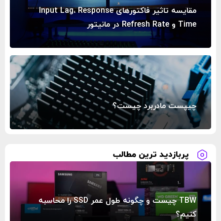
مقایسه تاثیر فاکتورهای Input Lag، Response
Time و Refresh Rate در مانیتور
چیپست مادربرد چیست؟
پربازدید ترین مطالب
TBW چیست و چگونه طول عمر SSD را محاسبه
کنیم؟