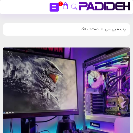
0
بستن
پدیده پی سی
دسته: بلاگ