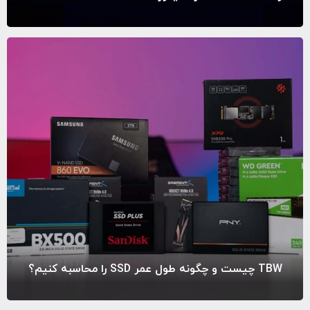
TBW چیست و چگونه طول عمر SSD را محاسبه کنیم؟