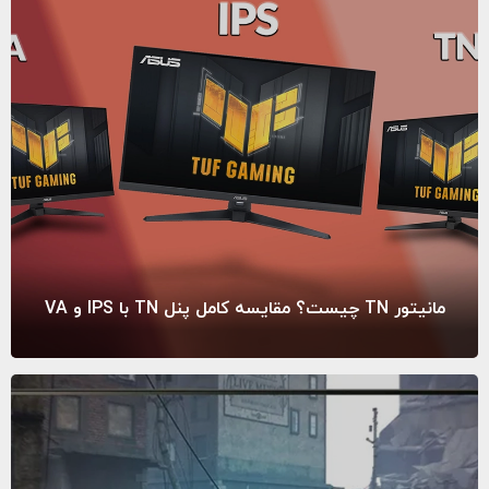
مانیتور TN چیست؟ مقایسه کامل پنل TN با IPS و VA