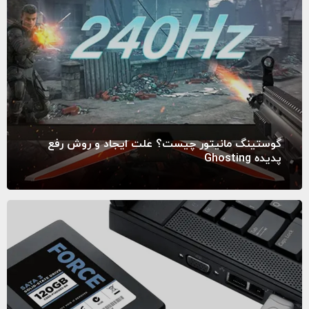
گوستینگ مانیتور چیست؟ علت ایجاد و روش رفع
پدیده Ghosting