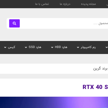
مجله پدیده
درباره ما
تماس با ما
بستن
رم کامپیوتر
هارد HDD
هارد SSD
کیس
رند گرین