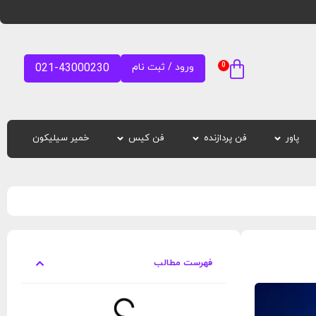
0
ورود / ثبت نام
021-43000230
پاور
فن پردازنده
فن کیس
خمیر سیلیکون
فهرست مطالب