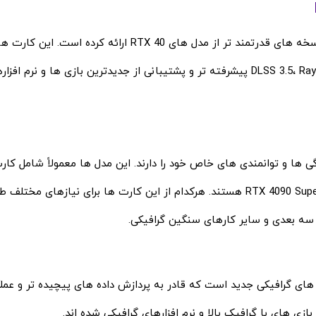
انویدیا سری جدید کارت گرافیک ‌های RTX 40 Super را به‌ عنوان نسخه‌ های قدرتمند تر از مدل‌ های RTX 40 ارائه
عملکرد، توان مصرفی بهینه ‌تر و قابلیت‌ های جدیدی نظیر DLSS 3.5، Ray Tracing پیشرفته ‌تر و پشتیبانی از جدیدترین بازی ‌ه
ام ویژگی ‌ها و توانمندی ‌های خاص خود را دارند. این مدل ‌ها معمولاً شامل کا
گرافیک RTX 4060 Super، RTX 4070 Super، RTX 4080 Super و RTX 4090 Super هستند. هرکدام از این کارت‌ ها برای نیاز
ی سه‌ بعدی و سایر کارهای سنگین گرافیکی.
ری RTX 40 Super، استفاده از هسته ‌های گرافیکی جدید است که قادر به پردازش داده‌ های پیچیده ‌تر و 
 ‌های با گرافیک بالا و نرم‌ افزارهای گرافیکی شده ‌اند.