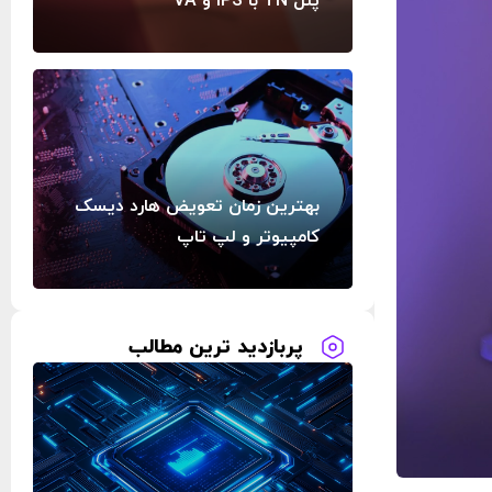
پنل TN با IPS و VA
بهترین زمان تعویض هارد دیسک
کامپیوتر و لپ تاپ
پربازدید ترین مطالب