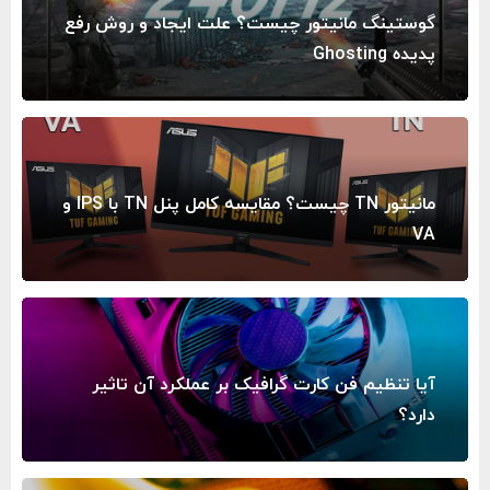
گوستینگ مانیتور چیست؟ علت ایجاد و روش رفع
پدیده Ghosting
مانیتور TN چیست؟ مقایسه کامل پنل TN با IPS و
VA
آیا تنظیم فن کارت گرافیک بر عملکرد آن تاثیر
دارد؟